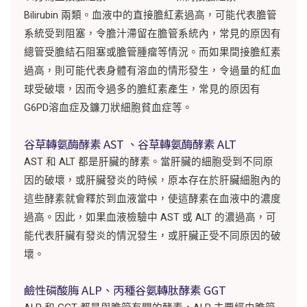
Bilirubin 兩類。血液中的直接膽紅素過高，可能代表膽管
系統受到阻塞，令膽汁滯留在膽管系統內，常見的原因有
總管受膽結石阻塞或膽管腫瘤等情況。而如果間接膽紅素
過高，則可能代表身體有溶血的情形發生，令過量的紅血
球受破壞，因而令過多的膽紅素產生，常見的原因有
G6PD溶血症及鐮刀狀細胞貧血症等。
谷草轉氨酶酵素 AST 、谷草轉氨酶酵素 ALT
AST 和 ALT 都是肝臟的酵素。當肝臟的細胞受到不同原
因的破壞，或肝臟發炎的時候，原本存在於肝臟細胞內的
這些酵素就會釋於到血液當中，使這酵素在血液中的濃度
過高。因此，如果血液檢驗中 AST 或 ALT 的濃過高，可
能代表肝臟有發炎的情況發生，或肝臟正受不同原因的破
壞。
鹼性磷酸脢 ALP、丙種谷氨轉肽酵素 GGT