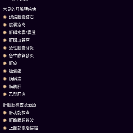
常見的肝膽胰疾病
認識膽囊結石
膽囊瘜肉
肝臟水囊/囊腫
肝臟血管瘤
急性膽囊發炎
急性膽管發炎
肝癌
膽囊癌
胰臟癌
脂肪肝
乙型肝炎
肝膽胰檢查及治療
肝功能檢查
肝膽胰超聲波
上腹部電腦掃瞄