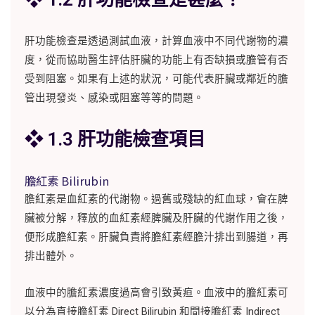
肝功能檢查是透過測試血液，計算血液中不同代謝物的濃
度，從而協助醫生評估肝臟的功能上有否缺損或膽管有否
受到阻塞。如果有上述的狀況，可能代表肝臟或鄰近的膽
管出現發炎、感染或阻塞等等的問題。
❖ 1.3 肝功能檢查項目
膽紅素 Bilirubin
膽紅素是血紅素的代謝物。過舊或殘缺的紅血球，會在脾
臟被分解，釋放的血紅素經脾臟及肝臟的代謝作用之後，
便形成膽紅素。肝臟負責將膽紅素經膽汁排出到腸道，再
排出體外。
血液中的膽紅素濃度過高會引致黃疸。血液中的膽紅素可
以分為直接膽紅素 Direct Bilirubin 和間接膽紅素 Indirect